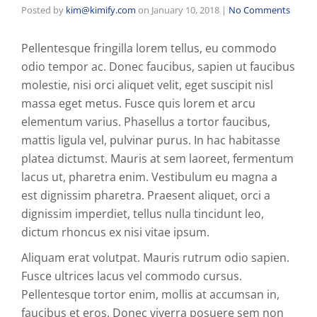
Posted by
kim@kimify.com
on
January 10, 2018
|
No Comments
Pellentesque fringilla lorem tellus, eu commodo
odio tempor ac. Donec faucibus, sapien ut faucibus
molestie, nisi orci aliquet velit, eget suscipit nisl
massa eget metus. Fusce quis lorem et arcu
elementum varius. Phasellus a tortor faucibus,
mattis ligula vel, pulvinar purus. In hac habitasse
platea dictumst. Mauris at sem laoreet, fermentum
lacus ut, pharetra enim. Vestibulum eu magna a
est dignissim pharetra. Praesent aliquet, orci a
dignissim imperdiet, tellus nulla tincidunt leo,
dictum rhoncus ex nisi vitae ipsum.
Aliquam erat volutpat. Mauris rutrum odio sapien.
Fusce ultrices lacus vel commodo cursus.
Pellentesque tortor enim, mollis at accumsan in,
faucibus et eros. Donec viverra posuere sem non